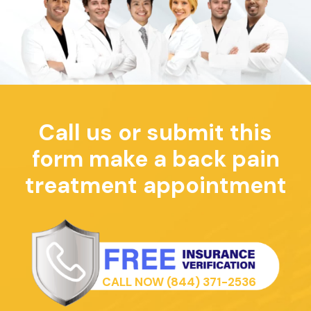
Call us or submit this
form make a back pain
treatment appointment
CALL NOW
(844) 371-2536