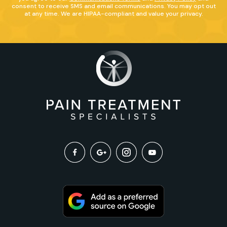
consent to receive SMS and email communications. You may opt out
at any time. We are HIPAA-compliant and value your privacy.