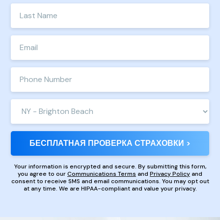
Enter
name
your
last
Enter
name
e-
mail
Enter
address
phone
number
Clinic
Location:
БЕСПЛАТНАЯ ПРОВЕРКА СТРАХОВКИ >
Your information is encrypted and secure. By submitting this form,
you agree to our
Communications Terms
and
Privacy Policy
and
consent to receive SMS and email communications. You may opt out
at any time. We are HIPAA-compliant and value your privacy.